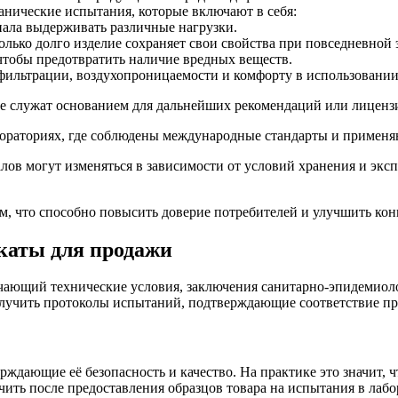
анические испытания, которые включают в себя:
иала выдерживать различные нагрузки.
колько долго изделие сохраняет свои свойства при повседневной
чтобы предотвратить наличие вредных веществ.
ильтрации, воздухопроницаемости и комфорту в использовании
ые служат основанием для дальнейших рекомендаций или лиценз
бораториях, где соблюдены международные стандарты и примен
ов могут изменяться в зависимости от условий хранения и эксп
м, что способно повысить доверие потребителей и улучшить кон
каты для продажи
ючающий технические условия, заключения санитарно-эпидемио
получить протоколы испытаний, подтверждающие соответствие п
рждающие её безопасность и качество. На практике это значит, 
ить после предоставления образцов товара на испытания в лабо