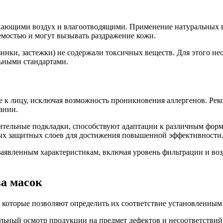
ющими воздух и влагоотводящими. Применение натуральных вол
мостью и могут вызывать раздражение кожи.
зинки, застежки) не содержали токсичных веществ. Для этого н
льными стандартами.
е к лицу, исключая возможность проникновения аллергенов. Ре
ании.
нительные подкладки, способствуют адаптации к различным фор
ых защитных слоев для достижения повышенной эффективности
заявленным характеристикам, включая уровень фильтрации и во
ва масок
, которые позволяют определить их соответствие установленным
альный осмотр продукции на предмет дефектов и несоответствий