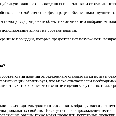
публикуют данные о проведенных испытаниях и сертификациях 
ойства с высокой степенью фильтрации обеспечивают лучшую за
вы помогут сформировать объективное мнение о выбранном това
 использование влияет на уровень защиты.
ренные площадки, которые предоставляют возможность возврата
на?
соответствия изделия определённым стандартам качества и безо
ертификации гарантирует, что маска отвечает всем необходимым
ю животных, так как некачественные изделия могут вызвать алле
ьно производитель должен предоставить образцы маски для тес
 функциональных свойств. После успешного прохождения тестов, 
правляющие органы также могут проводить регулярные проверки