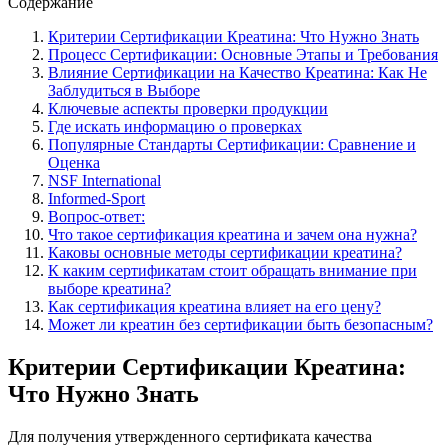
Содержание
Критерии Сертификации Креатина: Что Нужно Знать
Процесс Сертификации: Основные Этапы и Требования
Влияние Сертификации на Качество Креатина: Как Не
Заблудиться в Выборе
Ключевые аспекты проверки продукции
Где искать информацию о проверках
Популярные Стандарты Сертификации: Сравнение и
Оценка
NSF International
Informed-Sport
Вопрос-ответ:
Что такое сертификация креатина и зачем она нужна?
Каковы основные методы сертификации креатина?
К каким сертификатам стоит обращать внимание при
выборе креатина?
Как сертификация креатина влияет на его цену?
Может ли креатин без сертификации быть безопасным?
Критерии Сертификации Креатина:
Что Нужно Знать
Для получения утвержденного сертификата качества