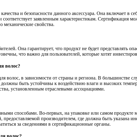
ачества и безопасности данного аксессуара. Она включает в се
 и соответствует заявленным характеристикам. Сертификация м
го механические свойства.
телей. Она гарантирует, что продукт не будет представлять опа
вечны, что важно для пользователей, которые хотят инвестирова
ля волос?
я волос, в зависимости от страны и региона. В большинстве сл
 должны быть устойчивы к воздействию влаги и высоких темпера
ества, установленным отраслевыми ассоциациями.
азными способами. Во-первых, на упаковке или самом продукте
й, предоставляемой производителем, где должна быть указана 
атиться за сведениями в сертификационные органы.
для волос?