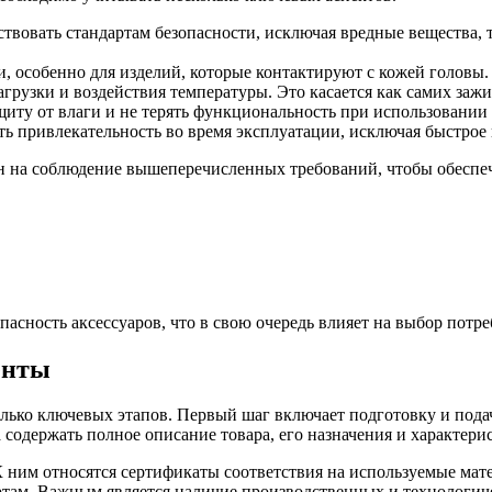
твовать стандартам безопасности, исключая вредные вещества, 
ти, особенно для изделий, которые контактируют с кожей голов
грузки и воздействия температуры. Это касается как самих заж
щиту от влаги и не терять функциональность при использовании
ть привлекательность во время эксплуатации, исключая быстрое
на соблюдение вышеперечисленных требований, чтобы обеспечи
асность аксессуаров, что в свою очередь влияет на выбор потре
енты
ько ключевых этапов. Первый шаг включает подготовку и подачу
 содержать полное описание товара, его назначения и характери
ним относятся сертификаты соответствия на используемые матер
артам. Важным является наличие производственных и технологи