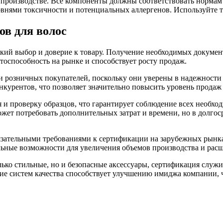
 производстве. Все компоненты должны соответствовать нормам 
овнями токсичности и потенциальных аллергенов. Используйте 
в для волос
кий выбор и доверие к товару. Получение необходимых докумен
нтоспособность на рынке и способствует росту продаж.
 и розничных покупателей, поскольку они уверены в надежност
курентов, что позволяет значительно повысить уровень продаж 
 и проверку образцов, что гарантирует соблюдение всех необхо
жет потребовать дополнительных затрат и времени, но в долгоср
бязательными требованиями к сертификации на зарубежных рынк
ельные возможности для увеличения объемов производства и рас
лько стильные, но и безопасные аксессуары, сертификация слу
е систем качества способствует улучшению имиджа компании, ч