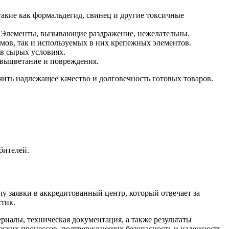
такие как формальдегид, свинец и другие токсичные
ы. Элементы, вызывающие раздражение, нежелательны.
имов, так и используемых в них крепежных элементов.
 в сырых условиях.
 выцветание и повреждения.
ть надлежащее качество и долговечность готовых товаров.
бителей.
 заявки в аккредитованный центр, который отвечает за
стик.
иалы, техническая документация, а также результаты
ческих процессов, подтверждающих безопасность и надежность