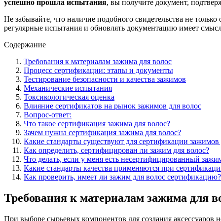
успешно прошла испытания
, вы получите документ, подтвер
Не забывайте, что наличие подобного свидетельства не только
регулярные испытания и обновлять документацию имеет смысл н
Содержание
Требования к материалам зажима для волос
Процесс сертификации: этапы и документы
Тестирование безопасности и качества зажимов
Механические испытания
Токсикологическая оценка
Влияние сертификатов на рынок зажимов для волос
Вопрос-ответ:
Что такое сертификация зажима для волос?
Зачем нужна сертификация зажима для волос?
Какие стандарты существуют для сертификации зажимов 
Как определить, сертифицирован ли зажим для волос?
Что делать, если у меня есть несертифицированный зажим
Какие стандарты качества применяются при сертификаци
Как проверить, имеет ли зажим для волос сертификацию?
Требования к материалам зажима для в
При выборе сырьевых компонентов для создания аксессуаров н